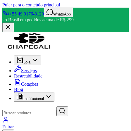
Pular para o conteúdo principal
+55 49 9176-8120
WhatsApp
odo o Brasil em pedidos acima de R$ 299
Loja
Serviços
Rastreabilidade
Cotações
Blog
Institucional
Entrar