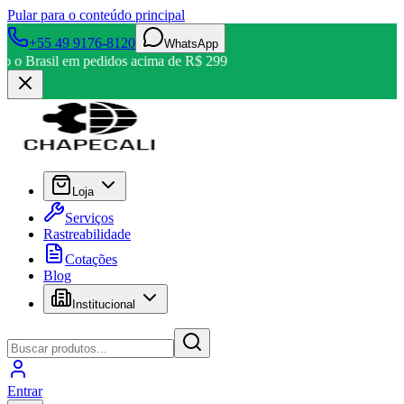
Pular para o conteúdo principal
+55 49 9176-8120
WhatsApp
odo o Brasil em pedidos acima de R$ 299
Loja
Serviços
Rastreabilidade
Cotações
Blog
Institucional
Entrar