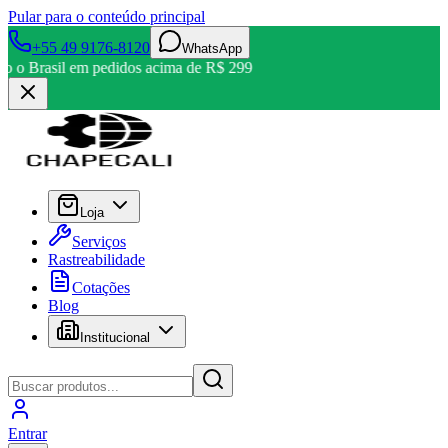
Pular para o conteúdo principal
+55 49 9176-8120
WhatsApp
odo o Brasil em pedidos acima de R$ 299
Loja
Serviços
Rastreabilidade
Cotações
Blog
Institucional
Entrar