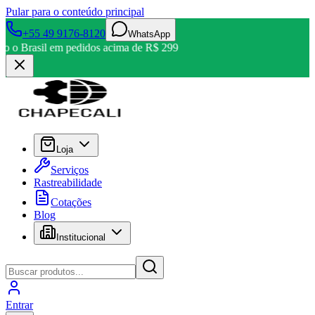
Pular para o conteúdo principal
+55 49 9176-8120
WhatsApp
odo o Brasil em pedidos acima de R$ 299
Loja
Serviços
Rastreabilidade
Cotações
Blog
Institucional
Entrar