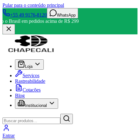
Pular para o conteúdo principal
+55 49 9176-8120
WhatsApp
odo o Brasil em pedidos acima de R$ 299
Loja
Serviços
Rastreabilidade
Cotações
Blog
Institucional
Entrar