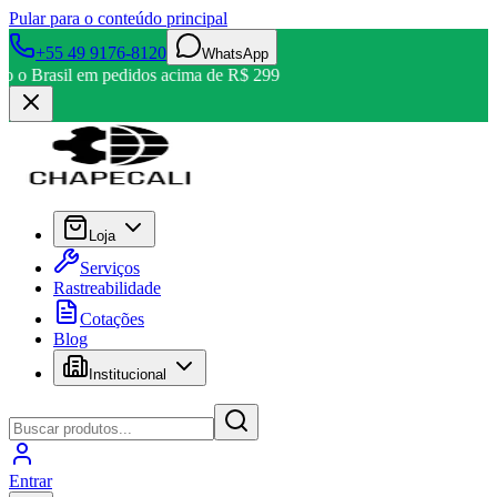
Pular para o conteúdo principal
+55 49 9176-8120
WhatsApp
odo o Brasil em pedidos acima de R$ 299
Loja
Serviços
Rastreabilidade
Cotações
Blog
Institucional
Entrar