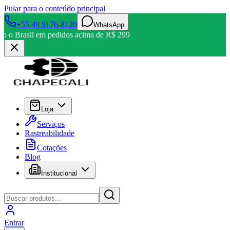
Pular para o conteúdo principal
+55 49 9176-8120
WhatsApp
odo o Brasil em pedidos acima de R$ 299
Loja
Serviços
Rastreabilidade
Cotações
Blog
Institucional
Entrar