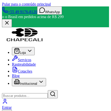
Pular para o conteúdo principal
+55 49 9176-8120
WhatsApp
todo o Brasil em pedidos acima de R$ 299
Loja
Serviços
Rastreabilidade
Cotações
Blog
Institucional
Entrar