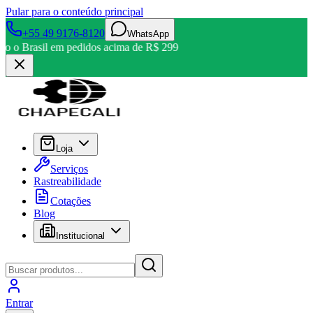
Pular para o conteúdo principal
+55 49 9176-8120
WhatsApp
odo o Brasil em pedidos acima de R$ 299
Loja
Serviços
Rastreabilidade
Cotações
Blog
Institucional
Entrar