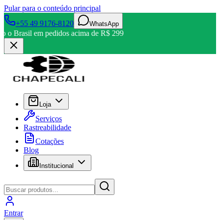
Pular para o conteúdo principal
+55 49 9176-8120
WhatsApp
odo o Brasil em pedidos acima de R$ 299
Loja
Serviços
Rastreabilidade
Cotações
Blog
Institucional
Entrar