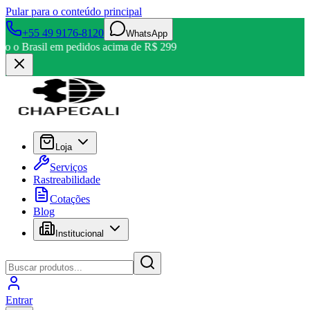
Pular para o conteúdo principal
+55 49 9176-8120
WhatsApp
odo o Brasil em pedidos acima de R$ 299
Loja
Serviços
Rastreabilidade
Cotações
Blog
Institucional
Entrar