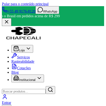
Pular para o conteúdo principal
+55 49 9176-8120
WhatsApp
odo o Brasil em pedidos acima de R$ 299
Loja
Serviços
Rastreabilidade
Cotações
Blog
Institucional
Entrar