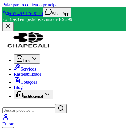
Pular para o conteúdo principal
+55 49 9176-8120
WhatsApp
odo o Brasil em pedidos acima de R$ 299
Loja
Serviços
Rastreabilidade
Cotações
Blog
Institucional
Entrar